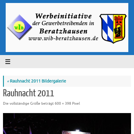
Zum
Inhalt
springen
«
Rauhnacht 2011 Bildergalerie
Rauhnacht 2011
Die vollständige Größe beträgt
600 × 398
Pixel