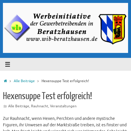
Zum
Inhalt
springen
Start
Alle Beiträge
Hexensuppe Test erfolgreich!
Hexensuppe Test erfolgreich!
Alle Beiträge
,
Rauhnacht
,
Veranstaltungen
Zur Rauhnacht, wenn Hexen, Perchten und andere mystische
Figuren, ihr Unwesen auf der Marktstraße treiben, ist es finster und