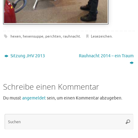
hexen
,
hexensuppe
,
perchten
,
rauhnacht
.
Lesezeichen
.
Sitzung JHV 2013
Rauhnacht 2014 – ein Traum
Schreibe einen Kommentar
Du musst
angemeldet
sein, um einen Kommentar abzugeben.
Su
Suche
na