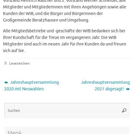
Vorstand Heinrich Rautner und 2. Vorstand Werner Schneider, alle
Mitglieder und Mitgliederinnen mit Ihren Angehörigen sowie alle
Kunden der WIB, und die Bürger und Bürgerinnen der
Großgemeinde Beratzhausen und Umgebung.
Alle Mitgliedsbetriebe und -geschäfte der WIB bedanken sich bei
Ihrer Kundschaft für die Treue im vergangenen Jahr. Die WIB
Mitglieder sind auch im neuen Jahr für ihre Kunden da und freuen
sich auf Sie.
Lesezeichen
.
Jahreshauptversammlung
Jahreshauptversammlung
2020 mit Neuwahlen
2021 abgesagt!
Su
Suche
na
Menü