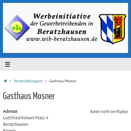
Zum
Inhalt
springen
Start
Veranstaltungsort
Gasthaus Mosner
Gasthaus Mosner
Adresse
Karte nicht verfügbar
Gottfried-Kölwel-Platz 4
Beratzhausen
Bayern