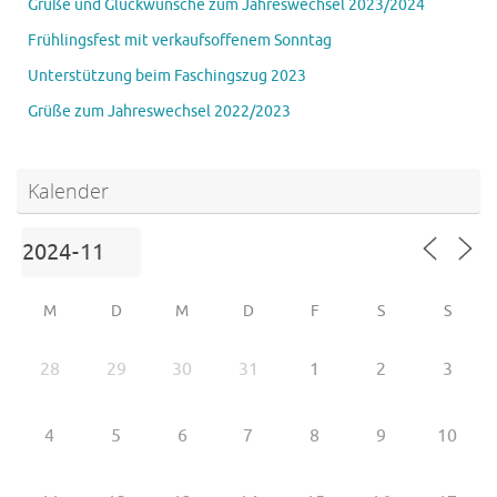
Grüße und Glückwünsche zum Jahreswechsel 2023/2024
Frühlingsfest mit verkaufsoffenem Sonntag
Unterstützung beim Faschingszug 2023
Grüße zum Jahreswechsel 2022/2023
Kalender
M
D
M
D
F
S
S
28
29
30
31
1
2
3
4
5
6
7
8
9
10