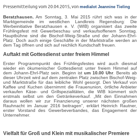
Pressemitteilung vom 20.04.2015, von
medialot Jeannine Tieling
Beratzhausen.
Am Sonntag, 3. Mai 2015 rührt sich was in der
Marktgemeinde im westlichen Landkreis Regensburg: Die
Werbeinitiative Beratzhausen e. V. (WIB) organisiert das zweite
Frühlingsfest mit Gewerbeschau und verkaufsoffenem Sonntag.
Hauptbühne sind die Bischof-Weig-Straße und der Johann-Ehrl-
Platz. Doch auch einige Geschäfte in der Marktstraße werden an
dem Tag öffnen und sich auf reichlich Kundschaft freuen.
Auftakt mit Gottesdienst unter freiem Himmel
Erster Programmpunkt des Frühlingsfestes wird auch diesmal
wieder ein ökumenischer Gottesdienst unter freiem Himmel auf
dem Johann-Ehrl-Platz sein. Beginn ist
um 10.00 Uhr
. Bereits ab
dieser Uhrzeit wird auf dem zentralen Platz zwischen Bischof-Weig-
und Marktstraße für das leibliche Wohl gesorgt. Den Verkauf von
Kaffee und Kuchen übernimmt die Frauenunion, örtliche Anbieter
verkaufen Käse- und Grillspezialitäten, die WIB kümmert sich
erstmals selbst um den Getränkeverkauf. „Mit den Einnahmen
daraus wollen wir zur Finanzierung unserer nächsten großen
Rauhnacht im Januar 2016 beitragen“, erklärt Heinrich Rautner,
erster Vorstand des Gewerbeverbandes, das Engagement der
Unternehmer.
Vielfalt für Groß und Klein mit musikalischer Premiere